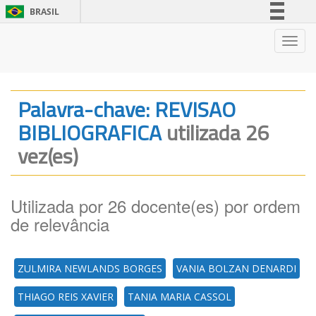
BRASIL
Simplifique!
Nave
Comunica BR
Participe
Acesso à informação
Palavra-chave: REVISAO
Legislação
BIBLIOGRAFICA
utilizada 26
Canais
vez(es)
Utilizada por 26 docente(es) por ordem
de relevância
ZULMIRA NEWLANDS BORGES
VANIA BOLZAN DENARDI
THIAGO REIS XAVIER
TANIA MARIA CASSOL