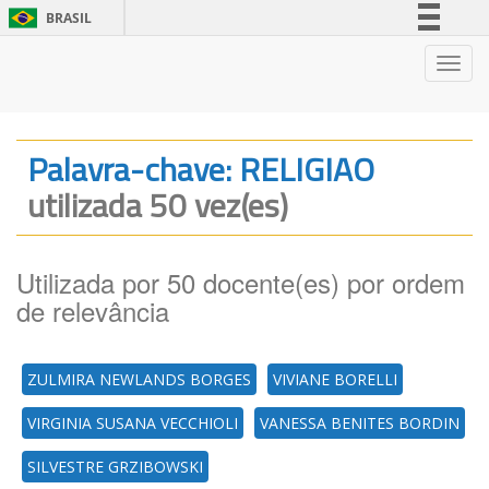
BRASIL
Simplifique!
Nave
Comunica BR
Participe
Acesso à informação
Palavra-chave: RELIGIAO
Legislação
utilizada 50 vez(es)
Canais
Utilizada por 50 docente(es) por ordem
de relevância
ZULMIRA NEWLANDS BORGES
VIVIANE BORELLI
VIRGINIA SUSANA VECCHIOLI
VANESSA BENITES BORDIN
SILVESTRE GRZIBOWSKI