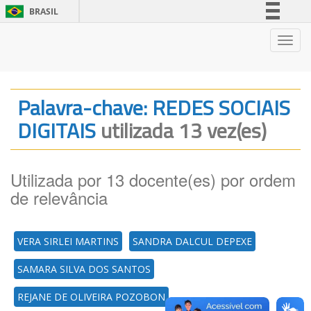
BRASIL
Simplifique!
Nave
Comunica BR
Participe
Acesso à informação
Palavra-chave: REDES SOCIAIS
Legislação
DIGITAIS
utilizada 13 vez(es)
Canais
Utilizada por 13 docente(es) por ordem
de relevância
VERA SIRLEI MARTINS
SANDRA DALCUL DEPEXE
SAMARA SILVA DOS SANTOS
REJANE DE OLIVEIRA POZOBON