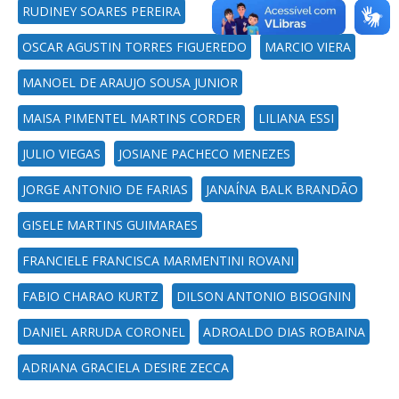
RUDINEY SOARES PEREIRA
OSCAR AGUSTIN TORRES FIGUEREDO
MARCIO VIERA
MANOEL DE ARAUJO SOUSA JUNIOR
MAISA PIMENTEL MARTINS CORDER
LILIANA ESSI
JULIO VIEGAS
JOSIANE PACHECO MENEZES
JORGE ANTONIO DE FARIAS
JANAÍNA BALK BRANDÃO
GISELE MARTINS GUIMARAES
FRANCIELE FRANCISCA MARMENTINI ROVANI
FABIO CHARAO KURTZ
DILSON ANTONIO BISOGNIN
DANIEL ARRUDA CORONEL
ADROALDO DIAS ROBAINA
ADRIANA GRACIELA DESIRE ZECCA