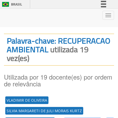
BRASIL
Simplifique!
Nave
Comunica BR
Participe
Acesso à informação
Palavra-chave: RECUPERACAO
Legislação
AMBIENTAL
utilizada 19
Canais
vez(es)
Utilizada por 19 docente(es) por ordem
de relevância
VLADIMIR DE OLIVEIRA
SILVIA MARGARETI DE JULI MORAIS KURTZ