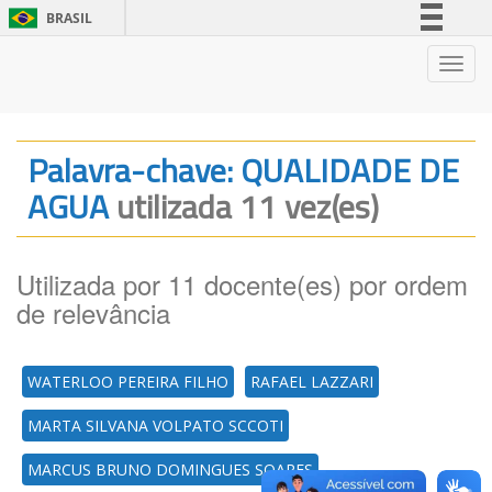
BRASIL
Simplifique!
Nave
Comunica BR
Participe
Acesso à informação
Palavra-chave: QUALIDADE DE
Legislação
AGUA
utilizada 11 vez(es)
Canais
Utilizada por 11 docente(es) por ordem
de relevância
WATERLOO PEREIRA FILHO
RAFAEL LAZZARI
MARTA SILVANA VOLPATO SCCOTI
MARCUS BRUNO DOMINGUES SOARES