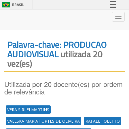
BRASIL
Simplifique!
Nave
Comunica BR
Participe
Acesso à informação
Palavra-chave: PRODUCAO
Legislação
AUDIOVISUAL
utilizada 20
Canais
vez(es)
Utilizada por 20 docente(es) por ordem
de relevância
VERA SIRLEI MARTINS
VALESKA MARIA FORTES DE OLIVEIRA
RAFAEL FOLETTO