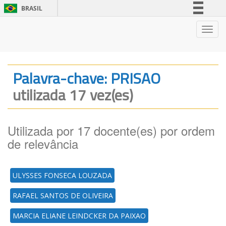
BRASIL
Simplifique!
Nave
Comunica BR
Participe
Acesso à informação
Palavra-chave: PRISAO
Legislação
utilizada 17 vez(es)
Canais
Utilizada por 17 docente(es) por ordem
de relevância
ULYSSES FONSECA LOUZADA
RAFAEL SANTOS DE OLIVEIRA
MARCIA ELIANE LEINDCKER DA PAIXAO