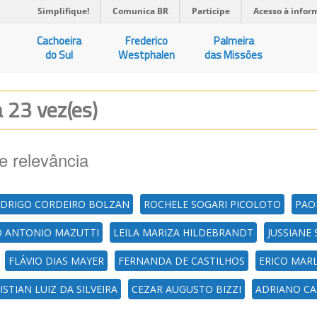
Simplifique!
Comunica BR
Participe
Acesso à infor
Cachoeira
Frederico
Palmeira
do Sul
Westphalen
das Missões
a 23 vez(es)
e relevância
DRIGO CORDEIRO BOLZAN
ROCHELE SOGARI PICOLOTO
PAO
O ANTONIO MAZUTTI
LEILA MARIZA HILDEBRANDT
JUSSIANE 
FLÁVIO DIAS MAYER
FERNANDA DE CASTILHOS
ERICO MAR
ISTIAN LUIZ DA SILVEIRA
CEZAR AUGUSTO BIZZI
ADRIANO CA