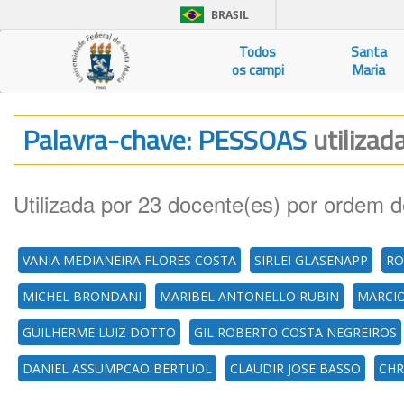
BRASIL
Todos
Santa
os campi
Maria
Palavra-chave: PESSOAS
utilizad
Utilizada por 23 docente(es) por ordem d
VANIA MEDIANEIRA FLORES COSTA
SIRLEI GLASENAPP
RO
MICHEL BRONDANI
MARIBEL ANTONELLO RUBIN
MARCI
GUILHERME LUIZ DOTTO
GIL ROBERTO COSTA NEGREIROS
DANIEL ASSUMPCAO BERTUOL
CLAUDIR JOSE BASSO
CHR