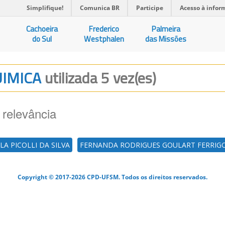
Simplifique!
Comunica BR
Participe
Acesso à infor
Cachoeira
Frederico
Palmeira
do Sul
Westphalen
das Missões
UIMICA
utilizada 5 vez(es)
 relevância
ILA PICOLLI DA SILVA
FERNANDA RODRIGUES GOULART FERRIG
Copyright © 2017-2026 CPD-UFSM. Todos os direitos reservados.