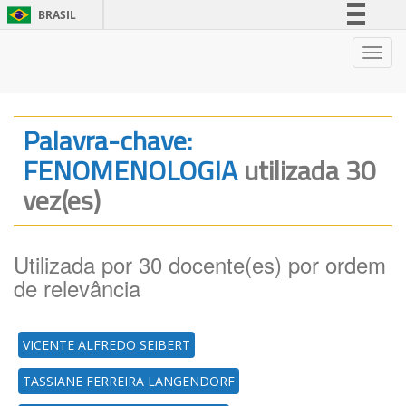
BRASIL
Simplifique!
Nave
Comunica BR
Participe
Acesso à informação
Palavra-chave:
Legislação
FENOMENOLOGIA
utilizada 30
Canais
vez(es)
Utilizada por 30 docente(es) por ordem
de relevância
VICENTE ALFREDO SEIBERT
TASSIANE FERREIRA LANGENDORF