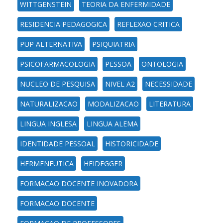
WITTGENSTEIN
TEORIA DA ENFERMIDADE
RESIDENCIA PEDAGOGICA
REFLEXAO CRITICA
PUP ALTERNATIVA
PSIQUIATRIA
PSICOFARMACOLOGIA
PESSOA
ONTOLOGIA
NUCLEO DE PESQUISA
NIVEL A2
NECESSIDADE
NATURALIZACAO
MODALIZACAO
LITERATURA
LINGUA INGLESA
LINGUA ALEMA
IDENTIDADE PESSOAL
HISTORICIDADE
HERMENEUTICA
HEIDEGGER
FORMACAO DOCENTE INOVADORA
FORMACAO DOCENTE