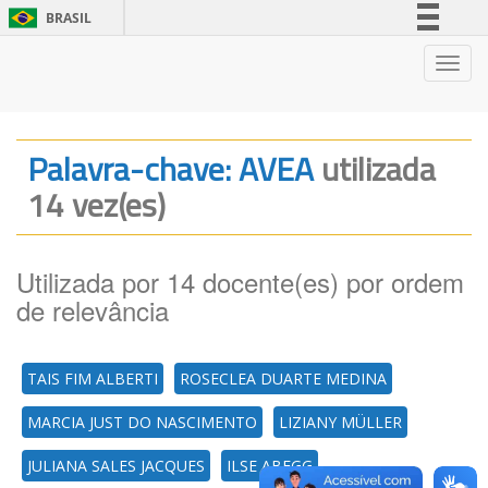
BRASIL
Simplifique!
Nave
Comunica BR
Participe
Acesso à informação
Palavra-chave: AVEA
utilizada
Legislação
14 vez(es)
Canais
Utilizada por 14 docente(es) por ordem
de relevância
TAIS FIM ALBERTI
ROSECLEA DUARTE MEDINA
MARCIA JUST DO NASCIMENTO
LIZIANY MÜLLER
JULIANA SALES JACQUES
ILSE ABEGG