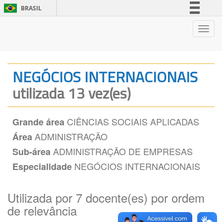
BRASIL
Simplifique!
Nave
Comunica BR
Participe
Acesso à informação
NEGÓCIOS INTERNACIONAIS
Legislação
utilizada 13 vez(es)
Canais
CIÊNCIAS SOCIAIS APLICADAS
Grande área
ADMINISTRAÇÃO
Área
ADMINISTRAÇÃO DE EMPRESAS
Sub-área
NEGÓCIOS INTERNACIONAIS
Especialidade
Utilizada por 7 docente(es) por ordem
de relevância