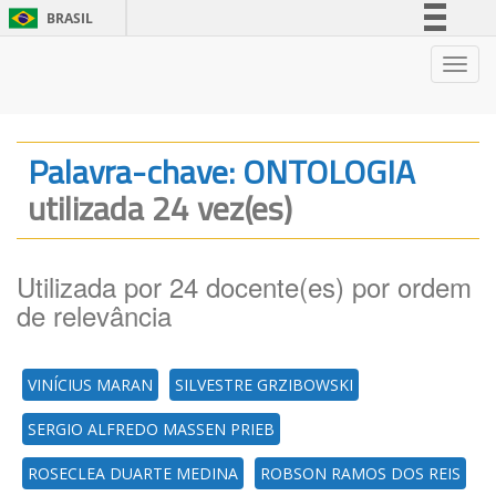
BRASIL
Simplifique!
Nave
Comunica BR
Participe
Acesso à informação
Palavra-chave: ONTOLOGIA
Legislação
utilizada 24 vez(es)
Canais
Utilizada por 24 docente(es) por ordem
de relevância
VINÍCIUS MARAN
SILVESTRE GRZIBOWSKI
SERGIO ALFREDO MASSEN PRIEB
ROSECLEA DUARTE MEDINA
ROBSON RAMOS DOS REIS