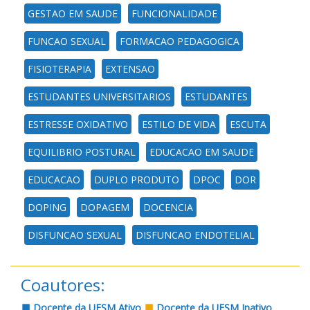
GESTAO EM SAUDE
FUNCIONALIDADE
FUNCAO SEXUAL
FORMACAO PEDAGOGICA
FISIOTERAPIA
EXTENSAO
ESTUDANTES UNIVERSITARIOS
ESTUDANTES
ESTRESSE OXIDATIVO
ESTILO DE VIDA
ESCUTA
EQUILIBRIO POSTURAL
EDUCACAO EM SAUDE
EDUCACAO
DUPLO PRODUTO
DPOC
DOR
DOPING
DOPAGEM
DOCENCIA
DISFUNCAO SEXUAL
DISFUNCAO ENDOTELIAL
Coautores:
Docente da UFSM Ativo
Docente da UFSM Inativo