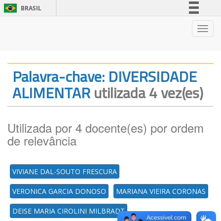
BRASIL
Simplifique!
Nave
Comunica BR
Participe
Acesso à informação
Palavra-chave: DIVERSIDADE
Legislação
ALIMENTAR
utilizada 4 vez(es)
Canais
Utilizada por 4 docente(es) por ordem
de relevância
VIVIANE DAL-SOUTO FRESCURA
VERONICA GARCIA DONOSO
MARIANA VIEIRA CORONAS
DEISE MARIA CIROLINI MILBRADT