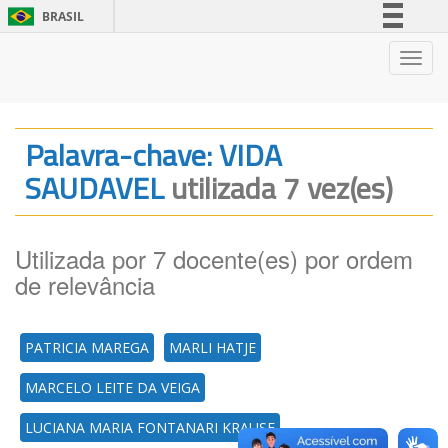
BRASIL
Simplifique!
Nave
Comunica BR
Participe
Acesso à informação
Palavra-chave: VIDA
Legislação
SAUDAVEL
utilizada 7 vez(es)
Canais
Utilizada por 7 docente(es) por ordem
de relevância
PATRICIA MAREGA
MARLI HATJE
MARCELO LEITE DA VEIGA
LUCIANA MARIA FONTANARI KRAUSE