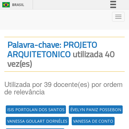
BRASIL
Simplifique!
Nave
Comunica BR
Participe
Acesso à informação
Palavra-chave: PROJETO
Legislação
ARQUITETONICO
utilizada 40
Canais
vez(es)
Utilizada por 39 docente(es) por ordem
de relevância
ISIS PORTOLAN DOS SANTOS
ÉVELYN PANIZ POSSEBON
VANESSA GOULART DORNÉLES
VANESSA DE CONTO