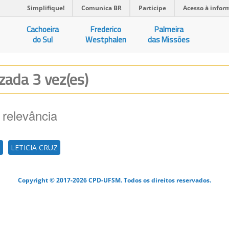
Simplifique!
Comunica BR
Participe
Acesso à infor
Cachoeira
Frederico
Palmeira
do Sul
Westphalen
das Missões
izada 3 vez(es)
 relevância
I
LETICIA CRUZ
Copyright © 2017-2026 CPD-UFSM. Todos os direitos reservados.