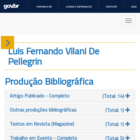
COMUNICA BR
ACESSO À INFORMAÇÃO
PARTICIPE
LEGISL
IR
PARA
Nave
O
CONTEÚDO
Sobre
Luis Fernando Vilani De
Pellegrin
Produção
Projetos
Produção Bibliográfica
Gráficos
Artigo Publicado - Completo
(Total: 14)
Outras produções bibliográficas
(Total: 1)
Textos em Revista (Magazine)
(Total: 1)
Trabalho em Evento - Completo
(Total: 5)