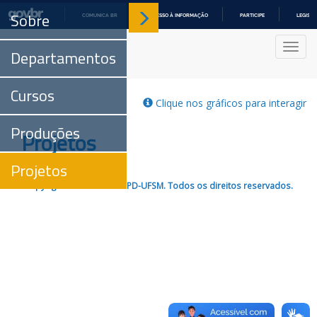
Sobre
COMUNICA BR
ACESSO À INFORMAÇÃO
PARTICIPE
LEGISL
IR
PARA
Nave
O
Departamentos
CONTEÚDO
Cursos
Clique nos gráficos para interagir
Produções
Projetos
Projetos
Copyright © 2017-2026 CPD-UFSM. Todos os direitos reservados.