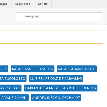
mação
Legislação
Canais
REIS
RAFAEL MARCELO SODER
RAFAEL ADAIME PINTO
OSA ZUCOLOTTO
LUIZ FELIPE DIAZ DE CARVALHO
 SOUZA SAAD
DARLIZE DÉGLAN BORGES BEULCK BENDER
ARIANE SIMIONI
ANDRÉA INÊS GOLDSCHMIDT