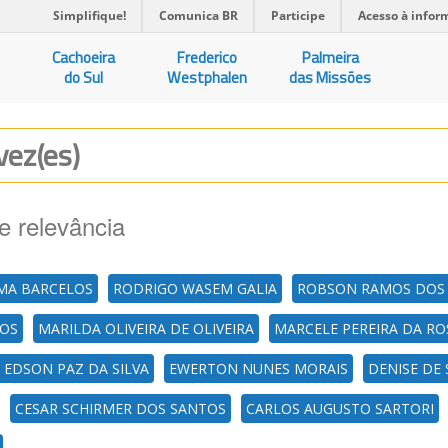
Simplifique!
Comunica BR
Participe
Acesso à infor
Cachoeira
Frederico
Palmeira
do Sul
Westphalen
das Missões
vez(es)
e relevância
IMA BARCELOS
RODRIGO WASEM GALIA
ROBSON RAMOS DOS 
POS
MARILDA OLIVEIRA DE OLIVEIRA
MARCELE PEREIRA DA R
E EDSON PAZ DA SILVA
EWERTON NUNES MORAIS
DENISE DE
CESAR SCHIRMER DOS SANTOS
CARLOS AUGUSTO SARTORI