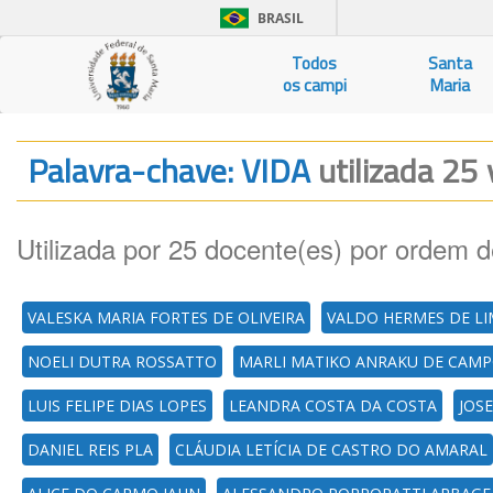
BRASIL
Todos
Santa
os campi
Maria
Palavra-chave: VIDA
utilizada 25 
Utilizada por 25 docente(es) por ordem d
VALESKA MARIA FORTES DE OLIVEIRA
VALDO HERMES DE L
NOELI DUTRA ROSSATTO
MARLI MATIKO ANRAKU DE CAM
LUIS FELIPE DIAS LOPES
LEANDRA COSTA DA COSTA
JOS
DANIEL REIS PLA
CLÁUDIA LETÍCIA DE CASTRO DO AMARAL