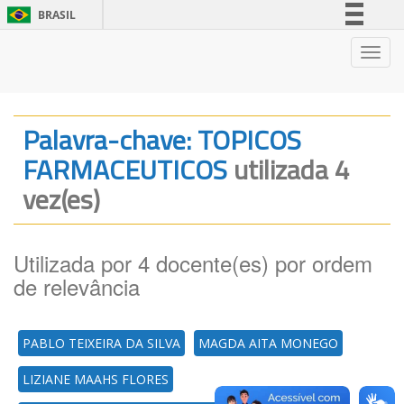
BRASIL
Simplifique!
Nave
Comunica BR
Participe
Acesso à informação
Palavra-chave: TOPICOS
Legislação
FARMACEUTICOS
utilizada 4
Canais
vez(es)
Utilizada por 4 docente(es) por ordem
de relevância
PABLO TEIXEIRA DA SILVA
MAGDA AITA MONEGO
LIZIANE MAAHS FLORES