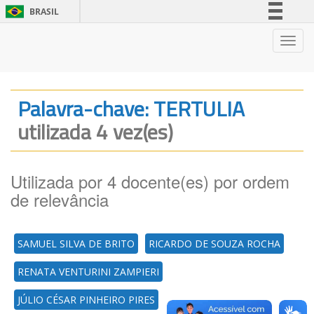
BRASIL
Simplifique!
Nave
Comunica BR
Participe
Acesso à informação
Palavra-chave: TERTULIA
Legislação
utilizada 4 vez(es)
Canais
Utilizada por 4 docente(es) por ordem
de relevância
SAMUEL SILVA DE BRITO
RICARDO DE SOUZA ROCHA
RENATA VENTURINI ZAMPIERI
JÚLIO CÉSAR PINHEIRO PIRES