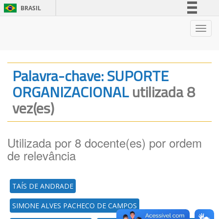
BRASIL
Simplifique!
Nave
Comunica BR
Participe
Acesso à informação
Palavra-chave: SUPORTE
Legislação
ORGANIZACIONAL
utilizada 8
Canais
vez(es)
Utilizada por 8 docente(es) por ordem
de relevância
TAÍS DE ANDRADE
SIMONE ALVES PACHECO DE CAMPOS