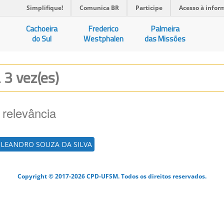
Simplifique!
Comunica BR
Participe
Acesso à infor
Cachoeira
Frederico
Palmeira
do Sul
Westphalen
das Missões
a 3 vez(es)
 relevância
LEANDRO SOUZA DA SILVA
Copyright © 2017-2026 CPD-UFSM. Todos os direitos reservados.