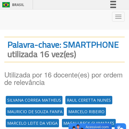
BRASIL
Simplifique!
Nave
Comunica BR
Participe
Acesso à informação
Palavra-chave: SMARTPHONE
Legislação
utilizada 16 vez(es)
Canais
Utilizada por 16 docente(es) por ordem
de relevância
SILVANA CORREA MATHEUS
RAUL CERETTA NUNES
MAURICIO DE SOUZA FANFA
MARCELO RIBEIRO
MARCELO LEITE DA VEIGA
MAGALI BECK GUIMARAES