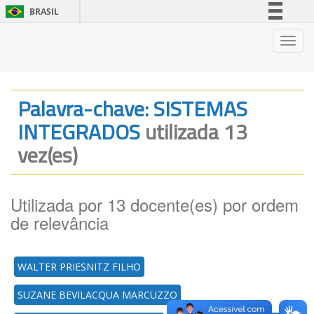
BRASIL
Simplifique!
Nave
Comunica BR
Participe
Acesso à informação
Palavra-chave: SISTEMAS
Legislação
INTEGRADOS
utilizada 13
Canais
vez(es)
Utilizada por 13 docente(es) por ordem
de relevância
WALTER PRIESNITZ FILHO
SUZANE BEVILACQUA MARCUZZO