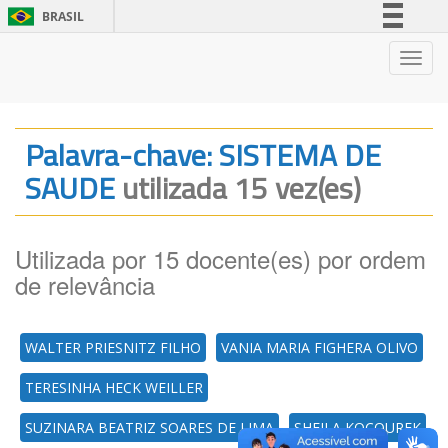
BRASIL
Simplifique!
Nave
Comunica BR
Participe
Acesso à informação
Palavra-chave: SISTEMA DE
Legislação
SAUDE
utilizada 15 vez(es)
Canais
Utilizada por 15 docente(es) por ordem
de relevância
WALTER PRIESNITZ FILHO
VANIA MARIA FIGHERA OLIVO
TERESINHA HECK WEILLER
SUZINARA BEATRIZ SOARES DE LIMA
SHEILA KOCOUREK