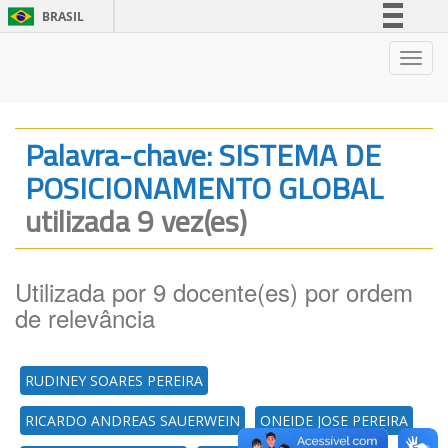
BRASIL
Simplifique!
Nave
Comunica BR
Participe
Acesso à informação
Palavra-chave: SISTEMA DE
Legislação
POSICIONAMENTO GLOBAL
Canais
utilizada 9 vez(es)
Utilizada por 9 docente(es) por ordem
de relevância
RUDINEY SOARES PEREIRA
RICARDO ANDREAS SAUERWEIN
ONEIDE JOSE PEREIRA