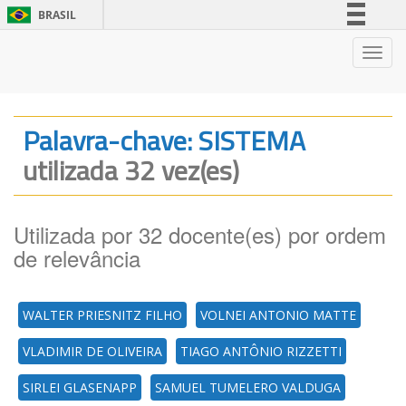
BRASIL
Simplifique!
Nave
Comunica BR
Participe
Acesso à informação
Palavra-chave: SISTEMA
Legislação
utilizada 32 vez(es)
Canais
Utilizada por 32 docente(es) por ordem
de relevância
WALTER PRIESNITZ FILHO
VOLNEI ANTONIO MATTE
VLADIMIR DE OLIVEIRA
TIAGO ANTÔNIO RIZZETTI
SIRLEI GLASENAPP
SAMUEL TUMELERO VALDUGA