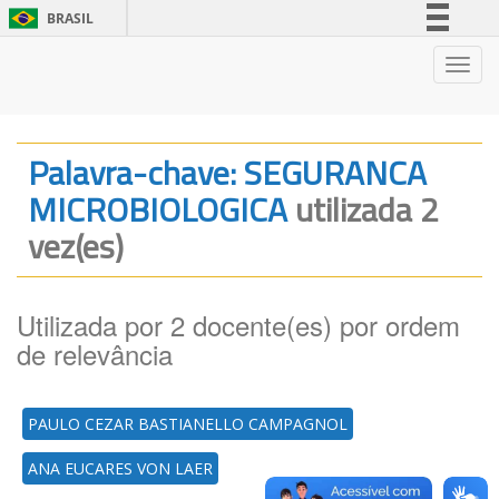
BRASIL
Simplifique!
Nave
Comunica BR
Participe
Acesso à informação
Palavra-chave: SEGURANCA
Legislação
MICROBIOLOGICA
utilizada 2
Canais
vez(es)
Utilizada por 2 docente(es) por ordem
de relevância
PAULO CEZAR BASTIANELLO CAMPAGNOL
ANA EUCARES VON LAER