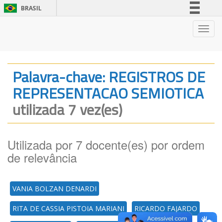
BRASIL
Simplifique!
Nave
Comunica BR
Participe
Acesso à informação
Palavra-chave: REGISTROS DE
Legislação
REPRESENTACAO SEMIOTICA
Canais
utilizada 7 vez(es)
Utilizada por 7 docente(es) por ordem
de relevância
VANIA BOLZAN DENARDI
RITA DE CASSIA PISTOIA MARIANI
RICARDO FAJARDO