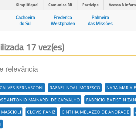
Simplifique!
Comunica BR
Participe
Acesso à infor
Cachoeira
Frederico
Palmeira
do Sul
Westphalen
das Missões
ilizada 17 vez(es)
e relevância
NCALVES BERNASCONI
RAFAEL NOAL MORESCO
NARA MARIA 
OSE ANTONIO MAINARDI DE CARVALHO
FABRICIO BATISTIN ZA
 MASCIOLI
CLOVIS PANIZ
CINTHIA MELAZZO DE ANDRADE
I