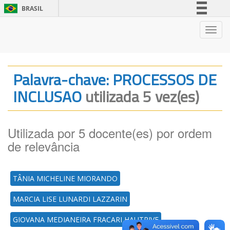
BRASIL
Simplifique!
Nave
Comunica BR
Participe
Acesso à informação
Palavra-chave: PROCESSOS DE
Legislação
INCLUSAO
utilizada 5 vez(es)
Canais
Utilizada por 5 docente(es) por ordem
de relevância
TÂNIA MICHELINE MIORANDO
MARCIA LISE LUNARDI LAZZARIN
GIOVANA MEDIANEIRA FRACARI HAUTRIVE