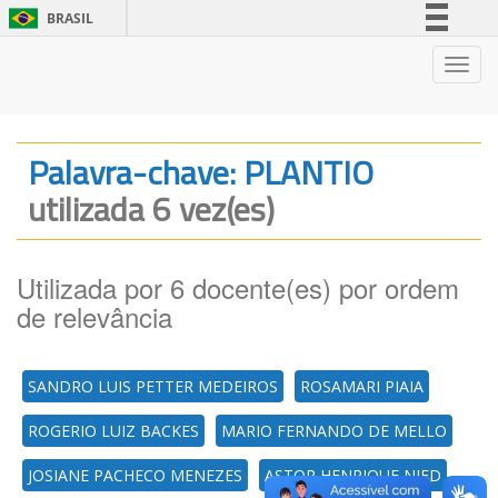
BRASIL
Simplifique!
Nave
Comunica BR
Participe
Acesso à informação
Palavra-chave: PLANTIO
Legislação
utilizada 6 vez(es)
Canais
Utilizada por 6 docente(es) por ordem
de relevância
SANDRO LUIS PETTER MEDEIROS
ROSAMARI PIAIA
ROGERIO LUIZ BACKES
MARIO FERNANDO DE MELLO
JOSIANE PACHECO MENEZES
ASTOR HENRIQUE NIED