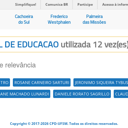
Simplifique!
Comunica BR
Participe
Acesso à infor
Cachoeira
Frederico
Palmeira
do Sul
Westphalen
das Missões
AL DE EDUCACAO
utilizada 12 vez(es
e relevância
STRO
ROSANE CARNEIRO SARTURI
JERONIMO SIQUEIRA TYBU
SIANE MACHADO LUNARDI
DANIELE RORATO SAGRILLO
CLAUD
Copyright © 2017-2026 CPD-UFSM. Todos os direitos reservados.