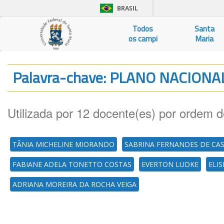
BRASIL
Todos
Santa
os campi
Maria
Palavra-chave: PLANO NACION
Utilizada por 12 docente(es) por ordem d
TÂNIA MICHELINE MIORANDO
SABRINA FERNANDES DE CA
FABIANE ADELA TONETTO COSTAS
EVERTON LUDKE
ELI
ADRIANA MOREIRA DA ROCHA VEIGA