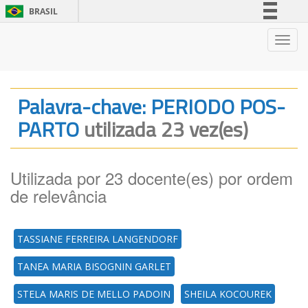
BRASIL
Simplifique!
Nave
Comunica BR
Participe
Acesso à informação
Palavra-chave: PERIODO POS-
Legislação
PARTO
utilizada 23 vez(es)
Canais
Utilizada por 23 docente(es) por ordem
de relevância
TASSIANE FERREIRA LANGENDORF
TANEA MARIA BISOGNIN GARLET
STELA MARIS DE MELLO PADOIN
SHEILA KOCOUREK