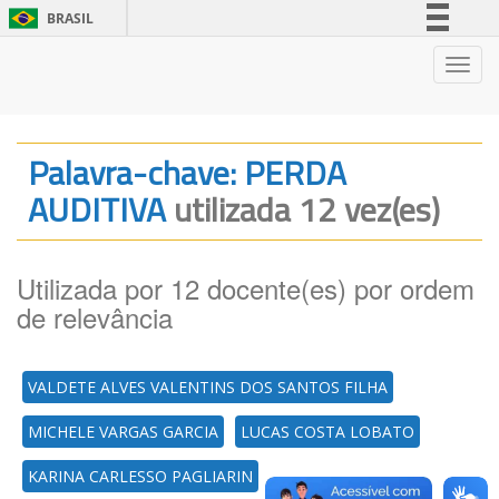
BRASIL
Simplifique!
Nave
Comunica BR
Participe
Acesso à informação
Palavra-chave: PERDA
Legislação
AUDITIVA
utilizada 12 vez(es)
Canais
Utilizada por 12 docente(es) por ordem
de relevância
VALDETE ALVES VALENTINS DOS SANTOS FILHA
MICHELE VARGAS GARCIA
LUCAS COSTA LOBATO
KARINA CARLESSO PAGLIARIN