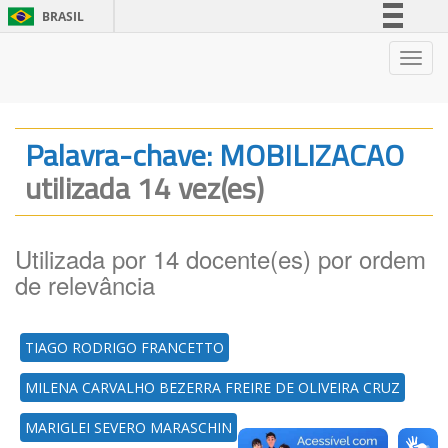
BRASIL
Simplifique!
Nave
Comunica BR
Participe
Acesso à informação
Palavra-chave: MOBILIZACAO
Legislação
utilizada 14 vez(es)
Canais
Utilizada por 14 docente(es) por ordem
de relevância
TIAGO RODRIGO FRANCETTO
MILENA CARVALHO BEZERRA FREIRE DE OLIVEIRA CRUZ
MARIGLEI SEVERO MARASCHIN