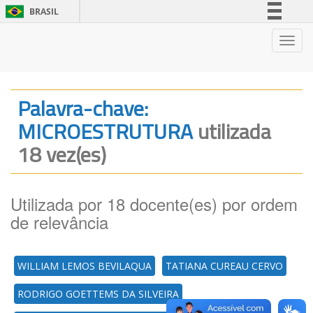
BRASIL
Simplifique!
Nave
Comunica BR
Participe
Acesso à informação
Palavra-chave:
Legislação
MICROESTRUTURA
utilizada
Canais
18 vez(es)
Utilizada por 18 docente(es) por ordem
de relevância
WILLIAM LEMOS BEVILAQUA
TATIANA CUREAU CERVO
RODRIGO GOETTEMS DA SILVEIRA