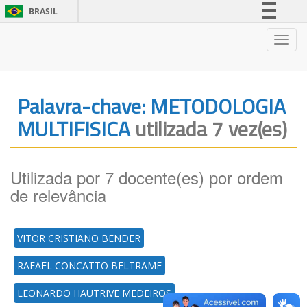
BRASIL
Simplifique!
Nave
Comunica BR
Participe
Acesso à informação
Palavra-chave: METODOLOGIA
Legislação
MULTIFISICA
utilizada 7 vez(es)
Canais
Utilizada por 7 docente(es) por ordem
de relevância
VITOR CRISTIANO BENDER
RAFAEL CONCATTO BELTRAME
LEONARDO HAUTRIVE MEDEIROS