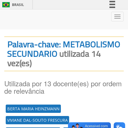
BRASIL
Simplifique!
Nave
Comunica BR
Participe
Acesso à informação
Palavra-chave: METABOLISMO
Legislação
SECUNDARIO
utilizada 14
Canais
vez(es)
Utilizada por 13 docente(es) por ordem
de relevância
BERTA MARIA HEINZMANN
VIVIANE DAL-SOUTO FRESCURA