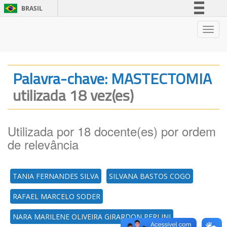
BRASIL
Simplifique!
Nave
Comunica BR
Participe
Acesso à informação
Palavra-chave: MASTECTOMIA
Legislação
utilizada 18 vez(es)
Canais
Utilizada por 18 docente(es) por ordem
de relevância
TANIA FERNANDES SILVA
SILVANA BASTOS COGO
RAFAEL MARCELO SODER
NARA MARILENE OLIVEIRA GIRARDON PERLINI