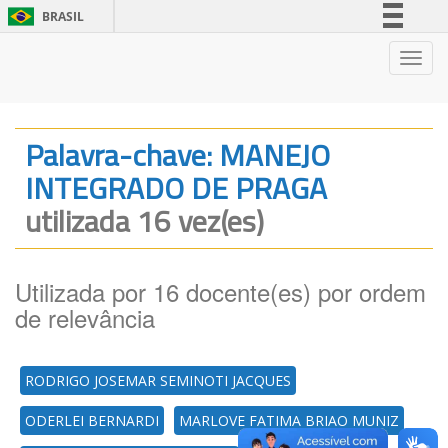
BRASIL
Simplifique!
Nave
Comunica BR
Participe
Acesso à informação
Palavra-chave: MANEJO
Legislação
INTEGRADO DE PRAGA
Canais
utilizada 16 vez(es)
Utilizada por 16 docente(es) por ordem
de relevância
RODRIGO JOSEMAR SEMINOTI JACQUES
ODERLEI BERNARDI
MARLOVE FATIMA BRIAO MUNIZ