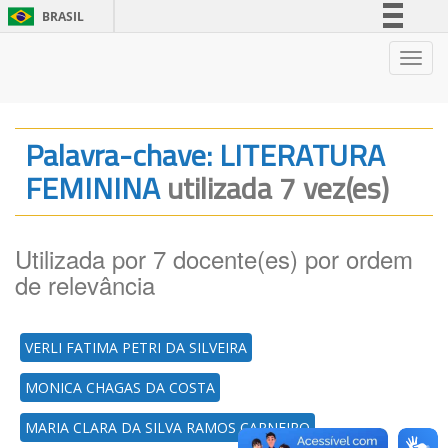
BRASIL
Simplifique!
Nave
Comunica BR
Participe
Acesso à informação
Palavra-chave: LITERATURA
Legislação
FEMININA
utilizada 7 vez(es)
Canais
Utilizada por 7 docente(es) por ordem
de relevância
VERLI FATIMA PETRI DA SILVEIRA
MONICA CHAGAS DA COSTA
MARIA CLARA DA SILVA RAMOS CARNEIRO