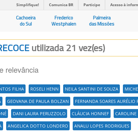
Simplifique!
Comunica BR
Participe
Acesso à infor
Cachoeira
Frederico
Palmeira
do Sul
Westphalen
das Missões
PRECOCE
utilizada 21 vez(es)
e relevância
NTOS FILHA
ROSELI HENN
NEILA SANTINI DE SOUZA
MICHE
A
GEOVANA DE PAULA BOLZAN
FERNANDA SOARES AURÉLIO 
ONÉ
DANI LAURA PERUZZOLO
CLÁUCIA HONNEF
CAROLINE 
A
ANGELICA DOTTO LONDERO
ANALU LOPES RODRIGUES