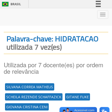
BRASIL
Simplifique!
Nave
Comunica BR
Participe
Acesso à informação
Palavra-chave: HIDRATACAO
Legislação
utilizada 7 vez(es)
Canais
Utilizada por 7 docente(es) por ordem
de relevância
SILVANA CORREA MATHEUS
SCHEILA REZENDE SCHAFFAZICK
GITANE FUKE
GIOVANA CRISTINA CENI