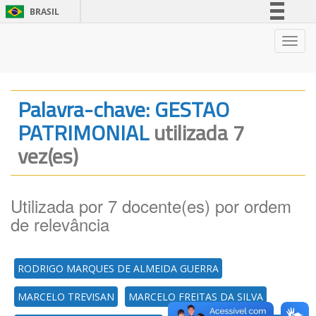
BRASIL
Simplifique!
Nave
Comunica BR
Participe
Acesso à informação
Palavra-chave: GESTAO
Legislação
PATRIMONIAL
utilizada 7
Canais
vez(es)
Utilizada por 7 docente(es) por ordem
de relevância
RODRIGO MARQUES DE ALMEIDA GUERRA
MARCELO TREVISAN
MARCELO FREITAS DA SILVA