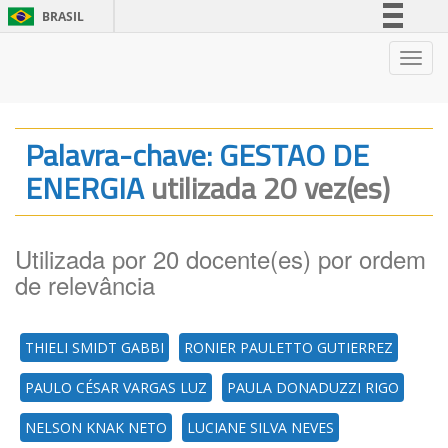
BRASIL
Simplifique!
Nave
Comunica BR
Participe
Acesso à informação
Palavra-chave: GESTAO DE
Legislação
ENERGIA
utilizada 20 vez(es)
Canais
Utilizada por 20 docente(es) por ordem
de relevância
THIELI SMIDT GABBI
RONIER PAULETTO GUTIERREZ
PAULO CÉSAR VARGAS LUZ
PAULA DONADUZZI RIGO
NELSON KNAK NETO
LUCIANE SILVA NEVES